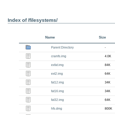
Index of /filesystems/
Name
Size
Parent Directory
-
cramfs.img
4.0K
exfat.img
84K
ext2.img
64K
fat12.img
34K
fat16.img
34K
fat32.img
64K
hfs.dmg
800K