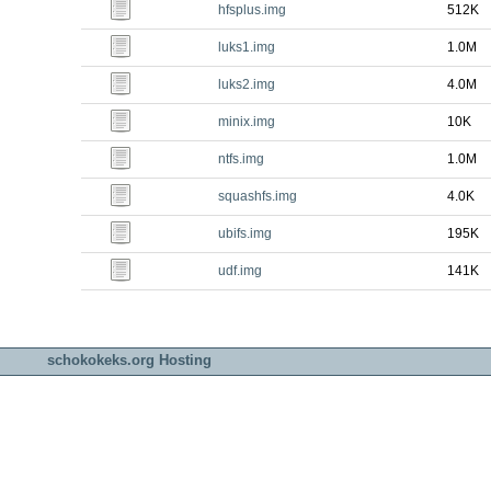
hfsplus.img
512K
luks1.img
1.0M
luks2.img
4.0M
minix.img
10K
ntfs.img
1.0M
squashfs.img
4.0K
ubifs.img
195K
udf.img
141K
schokokeks.org Hosting